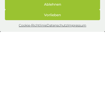
Ablehnen
Vorlieben
Cookie-Richtlinie
Datenschutz
Impressum
Impressum
Datenschutz
AGB
Cookie-Richtlinie (EU)
Energie & Mehr Ratgeber