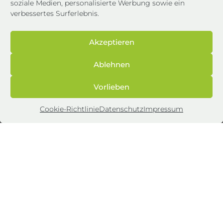
soziale Medien, personalisierte Werbung sowie ein
verbessertes Surferlebnis.
Impressum
Akzeptieren
Datenschutz
Ablehnen
AGB
Vorlieben
Cookie-Richtlinie (EU)
Cookie-Richtlinie
Datenschutz
Impressum
Energie & Mehr Ratgeber
Karriere
Unternehmensgruppe
energieweit GmbH
bofest consult GmbH