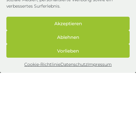
verbessertes Surferlebnis.
Akzeptieren
Ablehnen
Vorlieben
Impressum
Cookie-Richtlinie
Datenschutz
Impressum
Datenschutz
AGB
Cookie-Richtlinie (EU)
Energie & Mehr Ratgeber
Karriere