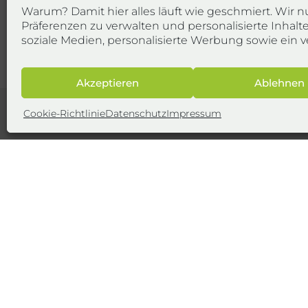
Warum? Damit hier alles läuft wie geschmiert. Wir n
Präferenzen zu verwalten und personalisierte Inhalt
soziale Medien, personalisierte Werbung sowie ein v
Akzeptieren
Ablehnen
Cookie-Richtlinie
Datenschutz
Impressum
Impressum
Unternehmensgr
Datenschutz
AGB
energieweit Gmb
Cookie-Richtlinie (EU)
bofest consult G
Energie & Mehr Ratgeber
vantago GmbH
Karriere