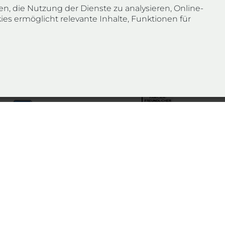
en, die Nutzung der Dienste zu analysieren, Online-
es ermöglicht relevante Inhalte, Funktionen für
ndort Düsseldorf
Zertifizierung als
ertifiziert nach
familienfreundlicher Arbeitgeber
N ISO 9001:2015
2025/2026