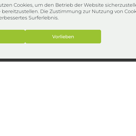
utzen Cookies, um den Betrieb der Website sicherzustell
e bereitzustellen. Die Zustimmung zur Nutzung von Cooki
erbessertes Surferlebnis.
Vorlieben
uppe
Sta
z
DI
H
mbH