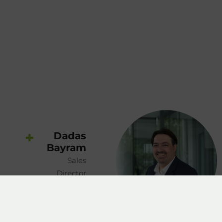
+
Dadas
Bayram
Sales
Director